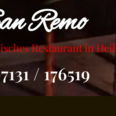
an Remo
nisches Restaurant in Hei
7131 / 176519