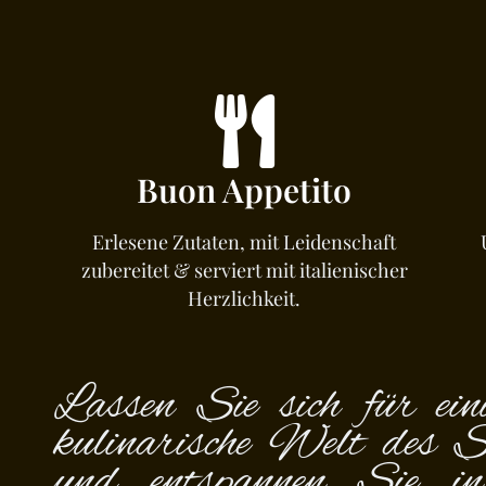
Buon Appetito
Erlesene Zutaten, mit Leidenschaft
zubereitet & serviert mit italienischer
Herzlichkeit.
Lassen Sie sich für ein
kulinarische Welt des 
und entspannen Sie in 