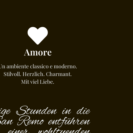
Amore
Un ambiente classico e moderno.
Stilvoll. Herzlich. Charmant.
Mit viel Liebe.
ige Stunden in die
San Remo entführen
einer wohltuenden