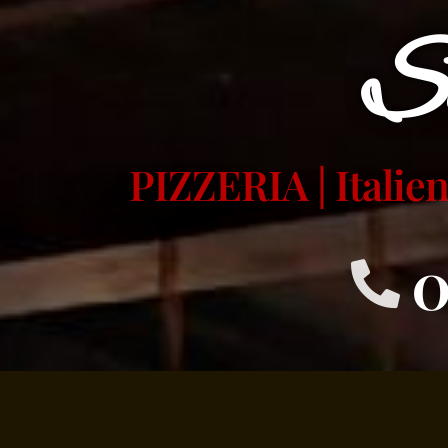
S
PIZZERIA | Italie
0